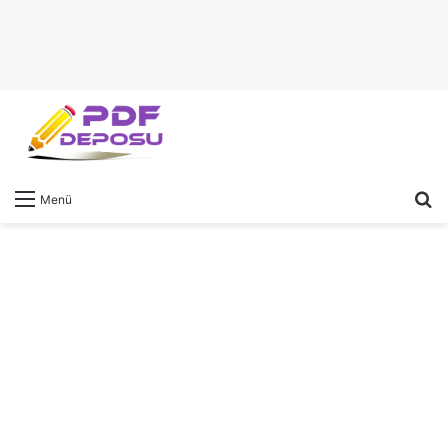
A
Menü
y
...