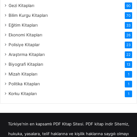
Gezi Kitapları
90
Bilim Kurgu Kitapları
70
Eğitim Kitapları
33
Ekonomi Kitapları
26
Polisiye Kitaplar
23
Araştırma Kitapları
22
Biyografi Kitapları
13
Mizah Kitapları
1
Politika Kitapları
1
Korku Kitapları
1
Türkiye'nin en kapsamlı PDF Kitap Sitesi.
PDF kitap indir
Sitemiz,
hukuka, yasalara, telif haklarına ve kişilik haklarına saygılı olmayı