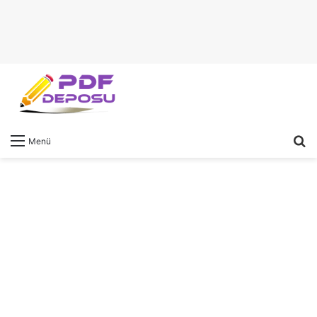
A
Menü
y
...