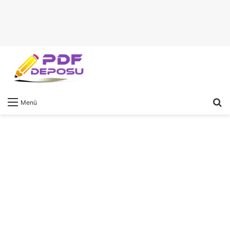
A
Menü
y
...