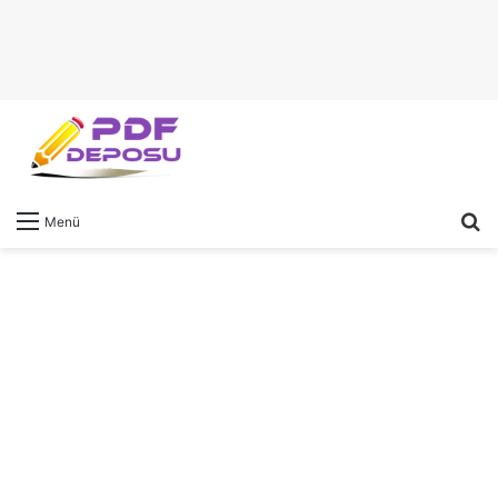
A
Menü
y
...