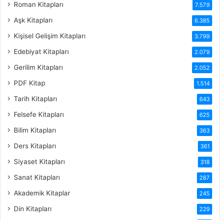
Roman Kitapları
7.579
Aşk Kitapları
6.385
Kişisel Gelişim Kitapları
3.799
Edebiyat Kitapları
2.079
Gerilim Kitapları
2.052
PDF Kitap
1.514
Tarih Kitapları
643
Felsefe Kitapları
625
Bilim Kitapları
363
Ders Kitapları
361
Siyaset Kitapları
318
Sanat Kitapları
287
Akademik Kitaplar
245
Din Kitapları
229