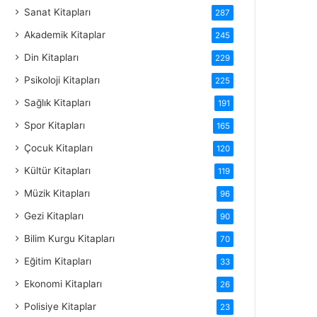
Sanat Kitapları
287
Akademik Kitaplar
245
Din Kitapları
229
Psikoloji Kitapları
225
Sağlık Kitapları
191
Spor Kitapları
165
Çocuk Kitapları
120
Kültür Kitapları
119
Müzik Kitapları
96
Gezi Kitapları
90
Bilim Kurgu Kitapları
70
Eğitim Kitapları
33
Ekonomi Kitapları
26
Polisiye Kitaplar
23