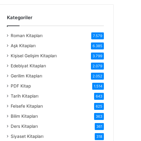
Kategoriler
Roman Kitapları
7.579
Aşk Kitapları
6.385
Kişisel Gelişim Kitapları
3.799
Edebiyat Kitapları
2.079
Gerilim Kitapları
2.052
PDF Kitap
1.514
Tarih Kitapları
643
Felsefe Kitapları
625
Bilim Kitapları
363
Ders Kitapları
361
Siyaset Kitapları
318