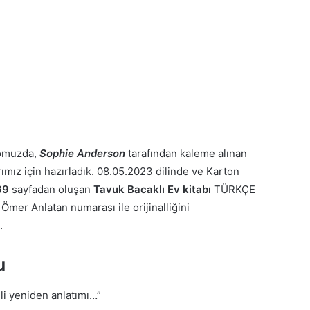
pomuzda,
Sophie Anderson
tarafından kaleme alınan
arımız için hazırladık. 08.05.2023 dilinde ve Karton
69
sayfadan oluşan
Tavuk Bacaklı Ev kitabı
TÜRKÇE
 Ömer Anlatan numarası ile orijinalliğini
.
u
ili yeniden anlatımı…”