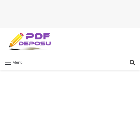
A
Menü
y
...