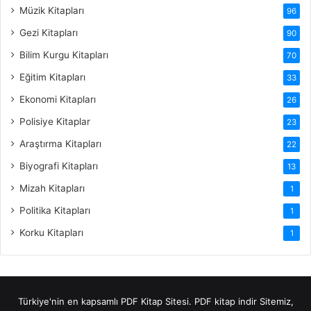
Müzik Kitapları
96
Gezi Kitapları
90
Bilim Kurgu Kitapları
70
Eğitim Kitapları
33
Ekonomi Kitapları
26
Polisiye Kitaplar
23
Araştırma Kitapları
22
Biyografi Kitapları
13
Mizah Kitapları
1
Politika Kitapları
1
Korku Kitapları
1
Türkiye'nin en kapsamlı PDF Kitap Sitesi.
PDF kitap indir
Sitemiz,