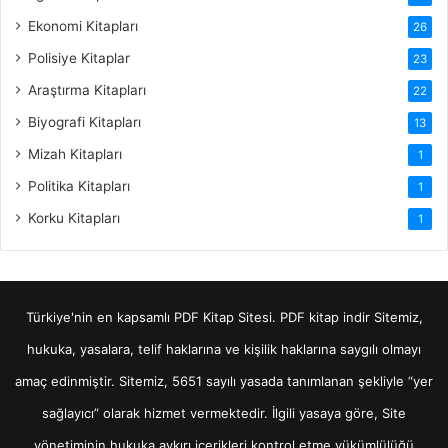
Ekonomi Kitapları
26
Polisiye Kitaplar
23
Araştırma Kitapları
22
Biyografi Kitapları
13
Mizah Kitapları
1
Politika Kitapları
1
Korku Kitapları
1
Türkiye'nin en kapsamlı PDF Kitap Sitesi.
PDF kitap indir
Sitemiz,
hukuka, yasalara, telif haklarına ve kişilik haklarına saygılı olmayı
amaç edinmiştir. Sitemiz, 5651 sayılı yasada tanımlanan şekliyle “yer
sağlayıcı” olarak hizmet vermektedir. İlgili yasaya göre, Site
yönetiminin hukuka aykırı içerikleri kontrol etme yükümlülüğü