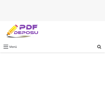
A
Menü
y
...