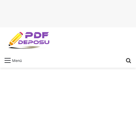
A
Menü
y
...