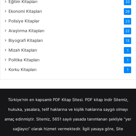
Eğitim Kitapları
33
Ekonomi Kitapları
26
Polisiye Kitaplar
23
Araştırma Kitapları
22
Biyografi Kitapları
13
Mizah Kitapları
1
Politika Kitapları
1
Korku Kitapları
1
Türkiye'nin en kapsamlı PDF Kitap Sitesi.
PDF kitap indir
Sitemiz,
hukuka, yasalara, telif haklarına ve kişilik haklarına saygılı olmayı
amaç edinmiştir. Sitemiz, 5651 sayılı yasada tanımlanan şekliyle “yer
sağlayıcı” olarak hizmet vermektedir. İlgili yasaya göre, Site