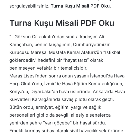
sorgulayabilirsiniz.
Turna Kuşu Misali PDF Oku
.
Turna Kuşu Misali PDF Oku
“…Göksun Ortaokulu’ndan sınıf arkadaşım Ali
Karaçoban, benim kuşağımın, Cumhuriyetimizin
Kurucusu Mareşal Mustafa Kemal Atatürk’ün “İstikbal
göklerdedir.” hedefini bir “hayat tarzı” olarak
benimseyen vefakâr bir temsilcisidir.
Maraş Lisesi’nden sonra onun yaşamı İstanbul’da Hava
Harp Okulu’nda, İzmir’de Hava Eğitim Komutanlığı’nda,
Konya’da, Diyarbakır’da hava üslerinde, Ankara’da Hava
Kuvvetleri Karargâhında savaş pilotu olarak geçti.
Bütün ordu, emniyet, eğitim, yargı ve sağlık
personelleri gibi o da sevgili ailesiyle senelerca
şehirden şehre “yarı göçebe” bir hayat sürdü.
Emekli kurmay subay olarak sivil havacılık sektöründe