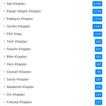
Aşk Kitapları
6.385
Kişisel Gelişim Kitapları
3.799
Edebiyat Kitapları
2.079
Gerilim Kitapları
2.052
PDF Kitap
1.514
Tarih Kitapları
643
Felsefe Kitapları
625
Bilim Kitapları
363
Ders Kitapları
361
Siyaset Kitapları
318
Sanat Kitapları
287
Akademik Kitaplar
245
Din Kitapları
229
Psikoloji Kitapları
225