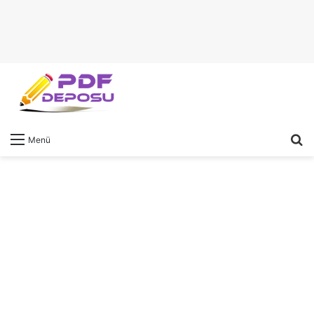
A
Menü
y
...