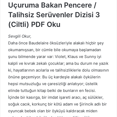
Uçuruma Bakan Pencere /
Talihsiz Serüvenler Dizisi 3
(Ciltli) PDF Oku
Sevgili Okur,
Daha önce Baudelaire öksüzleriyle alakalı hiçbir şey
okumamışsan, bir cümle bile okumaya başlamadan
şunu bilmende yarar var: Violet, Klaus ve Sunny iyi
kalpli ve kıvrak zekalı çocuklar; ama bu durum ne yazık
ki, hayatlarının acılarla ve talihsizliklerle dolu olmasının
önüne geçemiyor. Bu üç kardeşle alakalı öykülerin
hepsi mutsuzluğu ve çaresizliği anlatıyor; üstelik
elinde tuttuğun kitap belki de bunların en fecisi.
İçinde bir kasırga, bir imdat işareti aracı, aç sülükler,
soğuk cacık, korkunç bir kötü adam ve Şirincik adlı bir
oyuncak bebek olan bir öyküyü kaldıracak miden