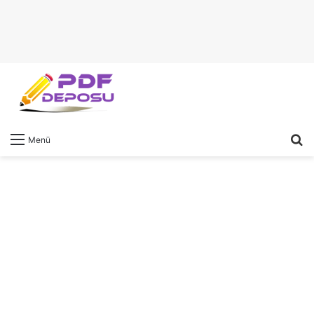
A
Menü
y
...