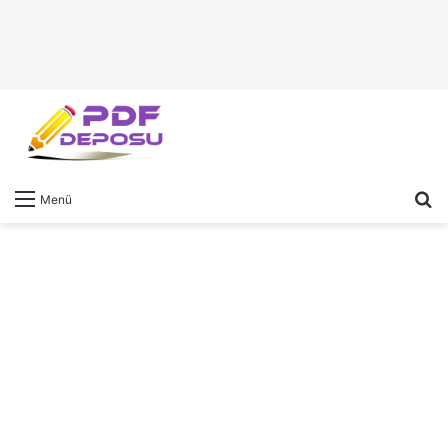
A
Menü
y
...