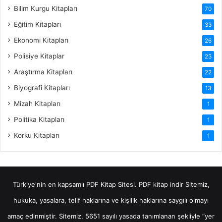
Bilim Kurgu Kitapları
70
Eğitim Kitapları
33
Ekonomi Kitapları
26
Polisiye Kitaplar
23
Araştırma Kitapları
22
Biyografi Kitapları
13
Mizah Kitapları
1
Politika Kitapları
1
Korku Kitapları
1
Türkiye'nin en kapsamlı PDF Kitap Sitesi.
PDF kitap indir
Sitemiz,
hukuka, yasalara, telif haklarına ve kişilik haklarına saygılı olmayı
amaç edinmiştir. Sitemiz, 5651 sayılı yasada tanımlanan şekliyle “yer