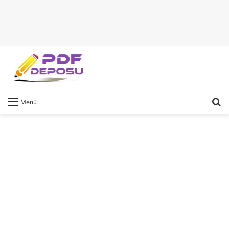
A
Menü
y
...