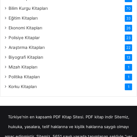
Bilim Kurgu Kitapları
70
Eğitim Kitapları
33
Ekonomi Kitapları
26
Polisiye Kitaplar
23
Araştırma Kitapları
22
Biyografi Kitapları
13
Mizah Kitapları
1
Politika Kitapları
1
Korku Kitapları
1
Türkiye'nin en kapsamlı PDF Kitap Sitesi.
PDF kitap indir
Sitemiz,
hukuka, yasalara, telif haklarına ve kişilik haklarına saygılı olmayı
amaç edinmiştir. Sitemiz, 5651 sayılı yasada tanımlanan şekliyle “yer