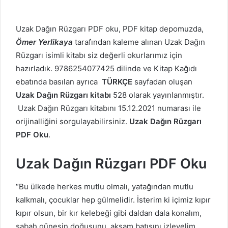
Uzak Dağın Rüzgarı PDF oku, PDF kitap depomuzda,
Ömer Yerlikaya
tarafından kaleme alınan Uzak Dağın
Rüzgarı isimli kitabı siz değerli okurlarımız için
hazırladık. 9786254077425 dilinde ve Kitap Kağıdı
ebatında basılan ayrıca
TÜRKÇE
sayfadan oluşan
Uzak Dağın Rüzgarı kitabı
528 olarak yayınlanmıştır.
Uzak Dağın Rüzgarı kitabını 15.12.2021 numarası ile
orijinalliğini sorgulayabilirsiniz.
Uzak Dağın Rüzgarı
PDF Oku
.
Uzak Dağın Rüzgarı PDF Oku
“Bu ülkede herkes mutlu olmalı, yatağından mutlu
kalkmalı, çocuklar hep gülmelidir. İsterim ki içimiz kıpır
kıpır olsun, bir kır kelebeği gibi daldan dala konalım,
sabah güneşin doğuşunu, akşam batışını izleyelim.