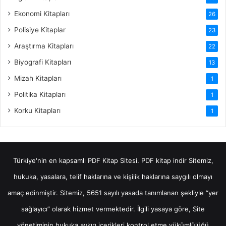
Ekonomi Kitapları
26
Polisiye Kitaplar
23
Araştırma Kitapları
22
Biyografi Kitapları
13
Mizah Kitapları
1
Politika Kitapları
1
Korku Kitapları
1
Türkiye'nin en kapsamlı PDF Kitap Sitesi.
PDF kitap indir
Sitemiz,
hukuka, yasalara, telif haklarına ve kişilik haklarına saygılı olmayı
amaç edinmiştir. Sitemiz, 5651 sayılı yasada tanımlanan şekliyle “yer
sağlayıcı” olarak hizmet vermektedir. İlgili yasaya göre, Site
yönetiminin hukuka aykırı içerikleri kontrol etme yükümlülüğü