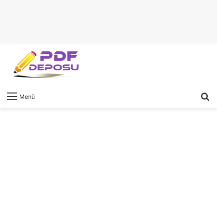
A
Menü
y
...