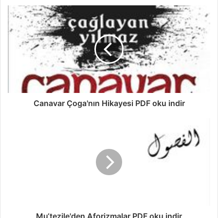
Canavar Çoga'nın Hikayesi PDF oku indir
Mu‘tezile'den Aforizmalar PDF oku indir