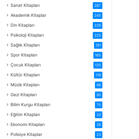
Sanat Kitapları
287
Akademik Kitaplar
245
Din Kitapları
229
Psikoloji Kitapları
225
Sağlık Kitapları
191
Spor Kitapları
165
Çocuk Kitapları
120
Kültür Kitapları
119
Müzik Kitapları
96
Gezi Kitapları
90
Bilim Kurgu Kitapları
70
Eğitim Kitapları
33
Ekonomi Kitapları
26
Polisiye Kitaplar
23