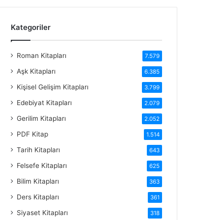
Kategoriler
Roman Kitapları
7.579
Aşk Kitapları
6.385
Kişisel Gelişim Kitapları
3.799
Edebiyat Kitapları
2.079
Gerilim Kitapları
2.052
PDF Kitap
1.514
Tarih Kitapları
643
Felsefe Kitapları
625
Bilim Kitapları
363
Ders Kitapları
361
Siyaset Kitapları
318