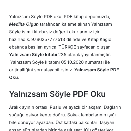
Yalnızsam Söyle PDF oku, PDF kitap depomuzda,
Mediha Olgun
tarafından kaleme alınan Yalnızsam
Söyle isimli kitabı siz değerli okurlarımız için
hazırladık. 9786257777513 dilinde ve Kitap Kağıdı
ebatında basılan ayrıca
TÜRKÇE
sayfadan oluşan
Yalnızsam Söyle kitabı
235 olarak yayınlanmıştır.
Yalnızsam Söyle kitabını 05.10.2020 numarası ile
orijinalliğini sorgulayabilirsiniz.
Yalnızsam Söyle PDF
Oku
.
Yalnızsam Söyle PDF Oku
Aralık ayının ortası. Puslu ve ayazlı bir akşam. Dağların
soğuğu esiyor kente doğru. Sokak lambalarının ışığı
bile donuyor ayazdan. Üst kattaki balkonları taşıyan
ahşap sütunlardan birinde asılı saat 10’u gösteriyor.