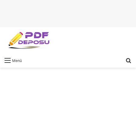
A
Menü
y
...