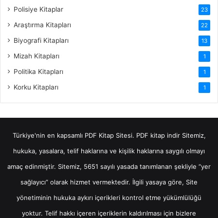
Polisiye Kitaplar
23
Araştırma Kitapları
22
Biyografi Kitapları
13
Mizah Kitapları
1
Politika Kitapları
1
Korku Kitapları
1
Türkiye'nin en kapsamlı PDF Kitap Sitesi.
PDF kitap indir
Sitemiz,
hukuka, yasalara, telif haklarına ve kişilik haklarına saygılı olmayı
amaç edinmiştir. Sitemiz, 5651 sayılı yasada tanımlanan şekliyle “yer
sağlayıcı” olarak hizmet vermektedir. İlgili yasaya göre, Site
yönetiminin hukuka aykırı içerikleri kontrol etme yükümlülüğü
yoktur. Telif hakkı içeren içeriklerin kaldırılması için bizlere