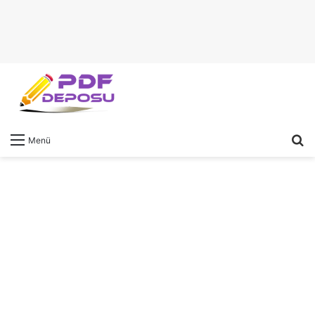
A
Menü
y
...