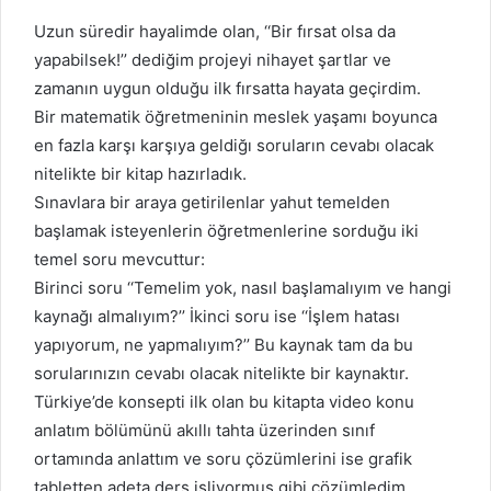
Uzun süredir hayalimde olan, ‘‘Bir fırsat olsa da
yapabilsek!’’ dediğim projeyi nihayet şartlar ve
zamanın uygun olduğu ilk fırsatta hayata geçirdim.
Bir matematik öğretmeninin meslek yaşamı boyunca
en fazla karşı karşıya geldiğı soruların cevabı olacak
nitelikte bir kitap hazırladık.
Sınavlara bir araya getirilenlar yahut temelden
başlamak isteyenlerin öğretmenlerine sorduğu iki
temel soru mevcuttur:
Birinci soru ‘‘Temelim yok, nasıl başlamalıyım ve hangi
kaynağı almalıyım?’’ İkinci soru ise ‘‘İşlem hatası
yapıyorum, ne yapmalıyım?’’ Bu kaynak tam da bu
sorularınızın cevabı olacak nitelikte bir kaynaktır.
Türkiye’de konsepti ilk olan bu kitapta video konu
anlatım bölümünü akıllı tahta üzerinden sınıf
ortamında anlattım ve soru çözümlerini ise grafik
tabletten adeta ders işliyormuş gibi çözümledim.