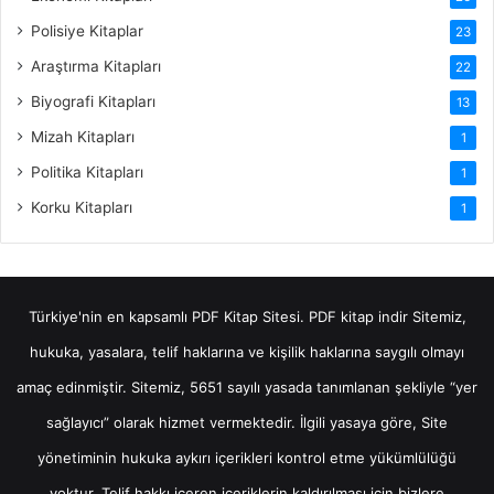
Polisiye Kitaplar
23
Araştırma Kitapları
22
Biyografi Kitapları
13
Mizah Kitapları
1
Politika Kitapları
1
Korku Kitapları
1
Türkiye'nin en kapsamlı PDF Kitap Sitesi.
PDF kitap indir
Sitemiz,
hukuka, yasalara, telif haklarına ve kişilik haklarına saygılı olmayı
amaç edinmiştir. Sitemiz, 5651 sayılı yasada tanımlanan şekliyle “yer
sağlayıcı” olarak hizmet vermektedir. İlgili yasaya göre, Site
yönetiminin hukuka aykırı içerikleri kontrol etme yükümlülüğü
yoktur. Telif hakkı içeren içeriklerin kaldırılması için bizlere