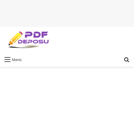
A
Menü
y
...