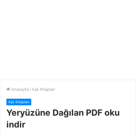
Anasayfa
/
Aşk Kitapları
Aşk Kitapları
Yeryüzüne Dağılan PDF oku
indir