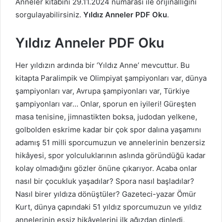
Anneler kitabını 29.11.2024 numarası ile orijinalliğini
sorgulayabilirsiniz.
Yıldız Anneler PDF Oku
.
Yıldız Anneler PDF Oku
Her yıldızın ardında bir ‘Yıldız Anne’ mevcuttur. Bu
kitapta Paralimpik ve Olimpiyat şampiyonları var, dünya
şampiyonları var, Avrupa şampiyonları var, Türkiye
şampiyonları var… Onlar, sporun en iyileri! Güreşten
masa tenisine, jimnastikten boksa, judodan yelkene,
golbolden eskrime kadar bir çok spor dalına yaşamını
adamış 51 milli sporcumuzun ve annelerinin benzersiz
hikâyesi, spor yolculuklarının aslında göründüğü kadar
kolay olmadığını gözler önüne çıkarıyor. Acaba onlar
nasıl bir çocukluk yaşadılar? Spora nasıl başladılar?
Nasıl birer yıldıza dönüştüler? Gazeteci-yazar Ömür
Kurt, dünya çapındaki 51 yıldız sporcumuzun ve yıldız
annelerinin eşsiz hikâyelerini ilk ağızdan dinledi,