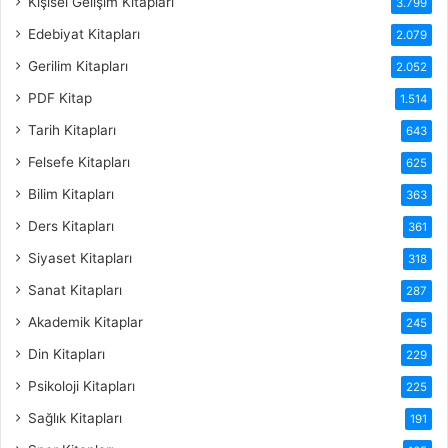
Kişisel Gelişim Kitapları
3.799
Edebiyat Kitapları
2.079
Gerilim Kitapları
2.052
PDF Kitap
1.514
Tarih Kitapları
643
Felsefe Kitapları
625
Bilim Kitapları
363
Ders Kitapları
361
Siyaset Kitapları
318
Sanat Kitapları
287
Akademik Kitaplar
245
Din Kitapları
229
Psikoloji Kitapları
225
Sağlık Kitapları
191