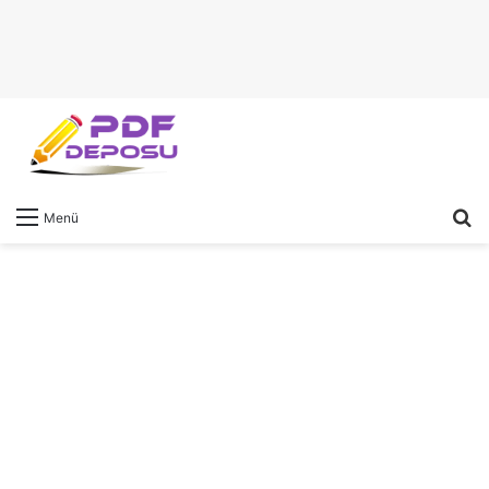
A
Menü
y
...