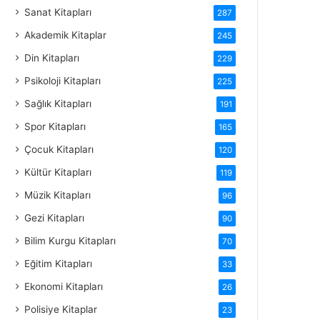
Sanat Kitapları
287
Akademik Kitaplar
245
Din Kitapları
229
Psikoloji Kitapları
225
Sağlık Kitapları
191
Spor Kitapları
165
Çocuk Kitapları
120
Kültür Kitapları
119
Müzik Kitapları
96
Gezi Kitapları
90
Bilim Kurgu Kitapları
70
Eğitim Kitapları
33
Ekonomi Kitapları
26
Polisiye Kitaplar
23