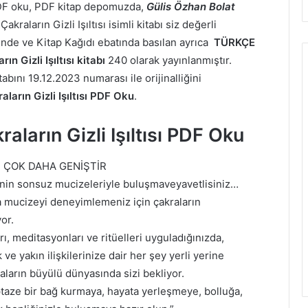
ı PDF oku, PDF kitap depomuzda,
Gülis Özhan Bolat
a
Çakraların Gizli Işıltısı isimli kitabı siz değerli
inde ve Kitap Kağıdı ebatında basılan ayrıca
TÜRKÇE
rın Gizli Işıltısı kitabı
240 olarak yayınlanmıştır.
kitabını 19.12.2023 numarası ile orijinalliğini
aların Gizli Işıltısı PDF Oku
.
raların Gizli Işıltısı PDF Oku
N ÇOK DAHA GENİŞTİR
enin sonsuz mucizeleriyle buluşmaveyavetlisiniz…
a mucizeyi deneyimlemeniz için çakraların
or.
, meditasyonları ve ritüelleri uyguladığınızda,
e yakın ilişkilerinize dair her şey yerli yerine
arın büyülü dünyasında sizi bekliyor.
ptaze bir bağ kurmaya, hayata yerleşmeye, bolluğa,