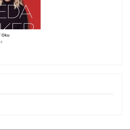
F Oku
24