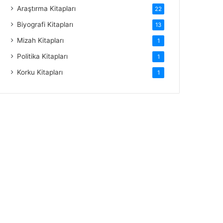
Araştırma Kitapları
22
Biyografi Kitapları
13
Mizah Kitapları
1
Politika Kitapları
1
Korku Kitapları
1