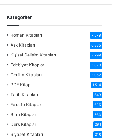
Kategoriler
Roman Kitapları
7.579
Aşk Kitapları
6.385
Kişisel Gelişim Kitapları
3.799
Edebiyat Kitapları
2.079
Gerilim Kitapları
2.052
PDF Kitap
1.514
Tarih Kitapları
643
Felsefe Kitapları
625
Bilim Kitapları
363
Ders Kitapları
361
Siyaset Kitapları
318