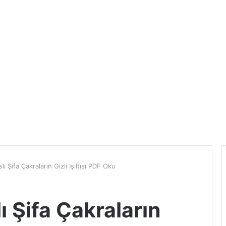
 Şifa Çakraların Gizli Işıltısı PDF Oku
 Şifa Çakraların