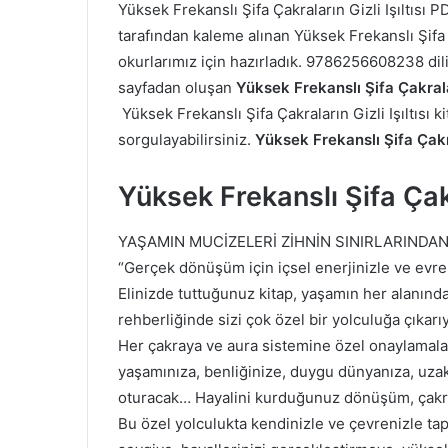
Yüksek Frekanslı Şifa
Çakraların Gizli Işıltıs
tarafından kaleme alınan Yüksek Frekanslı Şif
okurlarımız için hazırladık. 9786256608238 dil
sayfadan oluşan
Yüksek Frekanslı Şifa
Çakrala
Yüksek Frekanslı Şifa
Çakraların Gizli Işıltısı 
sorgulayabilirsiniz.
Yüksek Frekanslı Şifa
Çakr
Yüksek Frekanslı Şifa
Çak
YAŞAMIN MUCİZELERİ ZİHNİN SINIRLARINDA
“Gerçek dönüşüm için içsel enerjinizle ve evr
Elinizde tuttuğunuz kitap, yaşamın her alanınd
rehberliğinde sizi çok özel bir yolculuğa çıkarıy
Her çakraya ve aura sistemine özel onaylamaları
yaşamınıza, benliğinize, duygu dünyanıza, uzak v
oturacak… Hayalini kurduğunuz dönüşüm, çakral
Bu özel yolculukta kendinizle ve çevrenizle ta