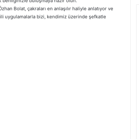
k benliğinizle buluşmaya hazır olun.”
Özhan Bolat, çakraları en anlaşılır haliyle anlatıyor ve
li uygulamalarla bizi, kendimiz üzerinde şefkatle