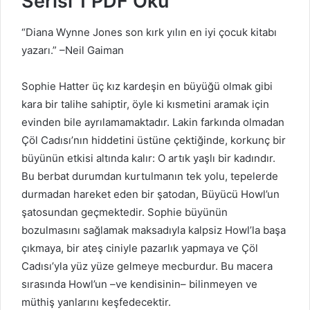
Serisi 1 PDF Oku
“Diana Wynne Jones son kırk yılın en iyi çocuk kitabı
yazarı.” –Neil Gaiman
Sophie Hatter üç kız kardeşin en büyüğü olmak gibi
kara bir talihe sahiptir, öyle ki kısmetini aramak için
evinden bile ayrılamamaktadır. Lakin farkında olmadan
Çöl Cadısı’nın hiddetini üstüne çektiğinde, korkunç bir
büyünün etkisi altında kalır: O artık yaşlı bir kadındır.
Bu berbat durumdan kurtulmanın tek yolu, tepelerde
durmadan hareket eden bir şatodan, Büyücü Howl’un
şatosundan geçmektedir. Sophie büyünün
bozulmasını sağlamak maksadıyla kalpsiz Howl’la başa
çıkmaya, bir ateş ciniyle pazarlık yapmaya ve Çöl
Cadısı’yla yüz yüze gelmeye mecburdur. Bu macera
sırasında Howl’un –ve kendisinin– bilinmeyen ve
müthiş yanlarını keşfedecektir.