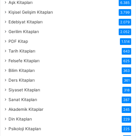
Aşk Kitapları
6.385
Kişisel Gelişim Kitapları
3.799
Edebiyat Kitapları
2.079
Gerilim Kitapları
2.052
PDF Kitap
1.514
Tarih Kitapları
643
Felsefe Kitapları
625
Bilim Kitapları
363
Ders Kitapları
361
Siyaset Kitapları
318
Sanat Kitapları
287
Akademik Kitaplar
245
Din Kitapları
229
Psikoloji Kitapları
225