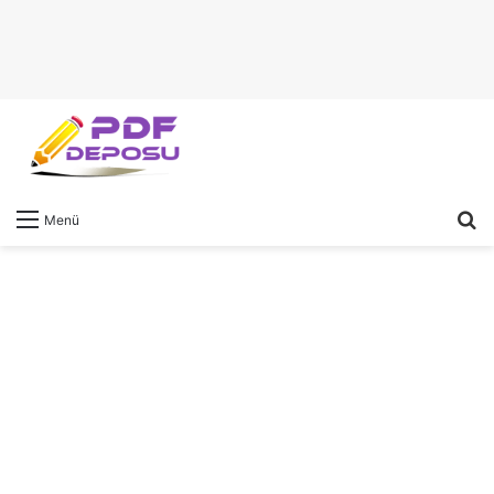
A
Menü
y
...