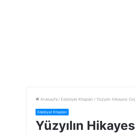
Anasayfa
/
Edebiyat Kitapları
/
Yüzyılın Hikayesi Co
Edebiyat Kitapları
Yüzyılın Hikaye