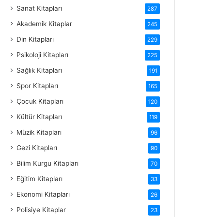
Sanat Kitapları
287
Akademik Kitaplar
245
Din Kitapları
229
Psikoloji Kitapları
225
Sağlık Kitapları
191
Spor Kitapları
165
Çocuk Kitapları
120
Kültür Kitapları
119
Müzik Kitapları
96
Gezi Kitapları
90
Bilim Kurgu Kitapları
70
Eğitim Kitapları
33
Ekonomi Kitapları
26
Polisiye Kitaplar
23