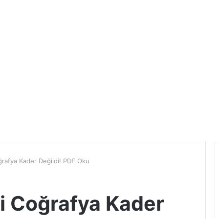
ğrafya Kader Değildi! PDF Oku
si Coğrafya Kader