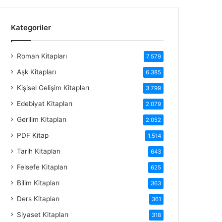
Kategoriler
Roman Kitapları
7.579
Aşk Kitapları
6.385
Kişisel Gelişim Kitapları
3.799
Edebiyat Kitapları
2.079
Gerilim Kitapları
2.052
PDF Kitap
1.514
Tarih Kitapları
643
Felsefe Kitapları
625
Bilim Kitapları
363
Ders Kitapları
361
Siyaset Kitapları
318