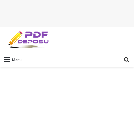
A
Menü
y
...