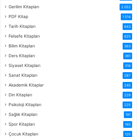
Gerilim Kitapları
2.052
PDF Kitap
1.514
Tarih Kitapları
643
Felsefe Kitapları
625
Bilim Kitapları
363
Ders Kitapları
361
Siyaset Kitapları
318
Sanat Kitapları
287
Akademik Kitaplar
245
Din Kitapları
229
Psikoloji Kitapları
225
Sağlık Kitapları
191
Spor Kitapları
165
Çocuk Kitapları
120