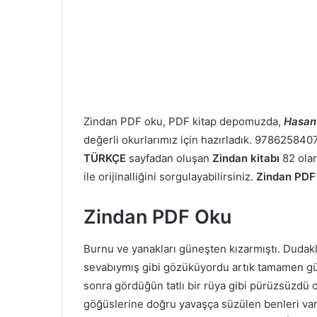
Zindan PDF oku, PDF kitap depomuzda,
Hasan
değerli okurlarımız için hazırladık. 978625840
TÜRKÇE
sayfadan oluşan
Zindan kitabı
82 olar
ile orijinalliğini sorgulayabilirsiniz.
Zindan PDF
Zindan PDF Oku
Burnu ve yanakları güneşten kızarmıştı. Dudak
sevabıymış gibi gözüküyordu artık tamamen g
sonra gördüğün tatlı bir rüya gibi pürüzsüzdü
göğüslerine doğru yavaşça süzülen benleri vard