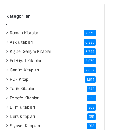
Kategoriler
Roman Kitapları
7.579
Aşk Kitapları
6.385
Kişisel Gelişim Kitapları
3.799
Edebiyat Kitapları
2.079
Gerilim Kitapları
2.052
PDF Kitap
1.514
Tarih Kitapları
643
Felsefe Kitapları
625
Bilim Kitapları
363
Ders Kitapları
361
Siyaset Kitapları
318