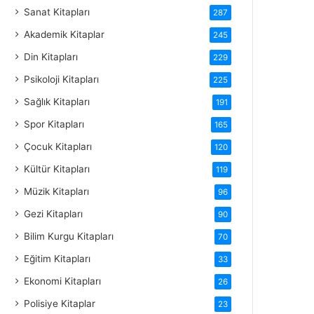
Sanat Kitapları
287
Akademik Kitaplar
245
Din Kitapları
229
Psikoloji Kitapları
225
Sağlık Kitapları
191
Spor Kitapları
165
Çocuk Kitapları
120
Kültür Kitapları
119
Müzik Kitapları
96
Gezi Kitapları
90
Bilim Kurgu Kitapları
70
Eğitim Kitapları
33
Ekonomi Kitapları
26
Polisiye Kitaplar
23