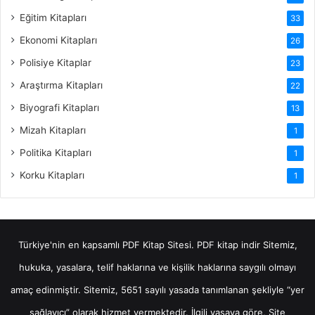
Eğitim Kitapları
33
Ekonomi Kitapları
26
Polisiye Kitaplar
23
Araştırma Kitapları
22
Biyografi Kitapları
13
Mizah Kitapları
1
Politika Kitapları
1
Korku Kitapları
1
Türkiye'nin en kapsamlı PDF Kitap Sitesi.
PDF kitap indir
Sitemiz,
hukuka, yasalara, telif haklarına ve kişilik haklarına saygılı olmayı
amaç edinmiştir. Sitemiz, 5651 sayılı yasada tanımlanan şekliyle “yer
sağlayıcı” olarak hizmet vermektedir. İlgili yasaya göre, Site