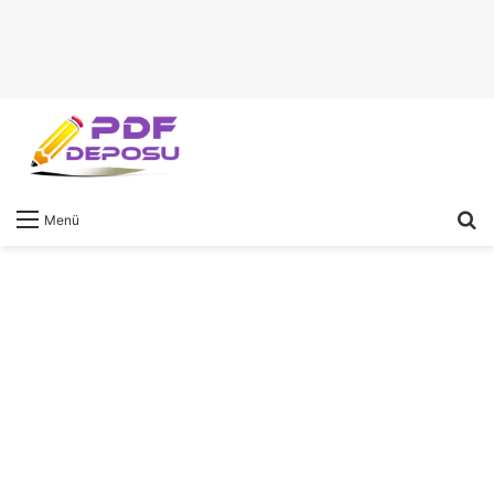
A
Menü
y
...