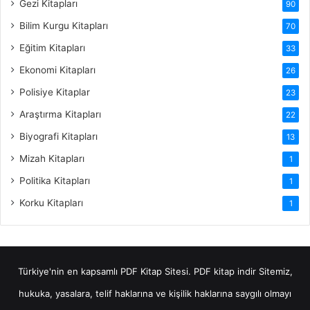
Gezi Kitapları
90
Bilim Kurgu Kitapları
70
Eğitim Kitapları
33
Ekonomi Kitapları
26
Polisiye Kitaplar
23
Araştırma Kitapları
22
Biyografi Kitapları
13
Mizah Kitapları
1
Politika Kitapları
1
Korku Kitapları
1
Türkiye'nin en kapsamlı PDF Kitap Sitesi.
PDF kitap indir
Sitemiz,
hukuka, yasalara, telif haklarına ve kişilik haklarına saygılı olmayı