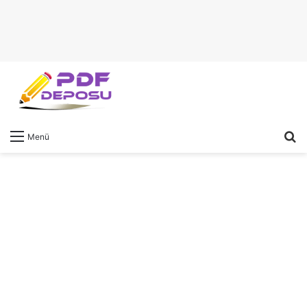
A
Menü
y
...