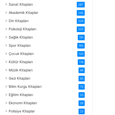
Sanat Kitapları
287
Akademik Kitaplar
245
Din Kitapları
229
Psikoloji Kitapları
225
Sağlık Kitapları
191
Spor Kitapları
165
Çocuk Kitapları
120
Kültür Kitapları
119
Müzik Kitapları
96
Gezi Kitapları
90
Bilim Kurgu Kitapları
70
Eğitim Kitapları
33
Ekonomi Kitapları
26
Polisiye Kitaplar
23