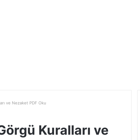
arı ve Nezaket PDF Oku
örgü Kuralları ve