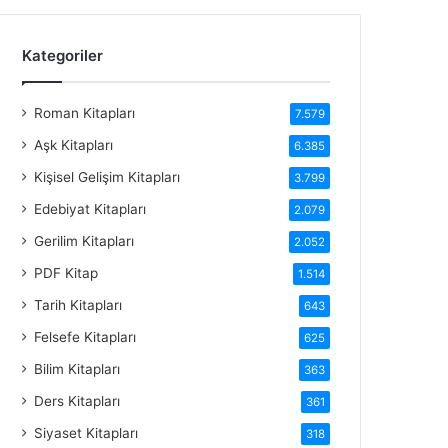
Kategoriler
Roman Kitapları
7.579
Aşk Kitapları
6.385
Kişisel Gelişim Kitapları
3.799
Edebiyat Kitapları
2.079
Gerilim Kitapları
2.052
PDF Kitap
1.514
Tarih Kitapları
643
Felsefe Kitapları
625
Bilim Kitapları
363
Ders Kitapları
361
Siyaset Kitapları
318