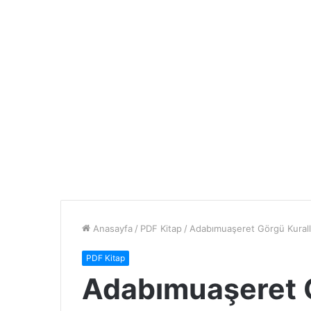
Anasayfa
/
PDF Kitap
/
Adabımuaşeret Görgü Kurall
PDF Kitap
Adabımuaşeret G