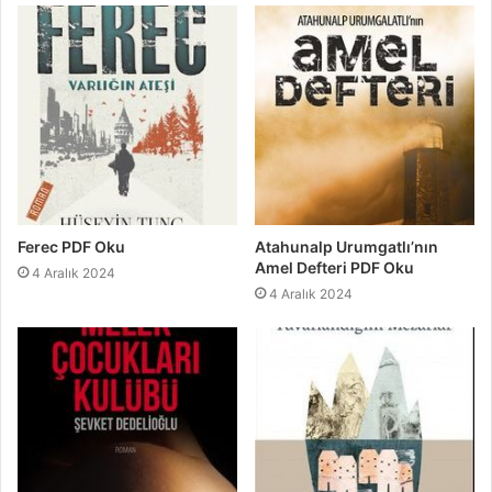
Ferec PDF Oku
Atahunalp Urumgatlı’nın
Amel Defteri PDF Oku
4 Aralık 2024
4 Aralık 2024