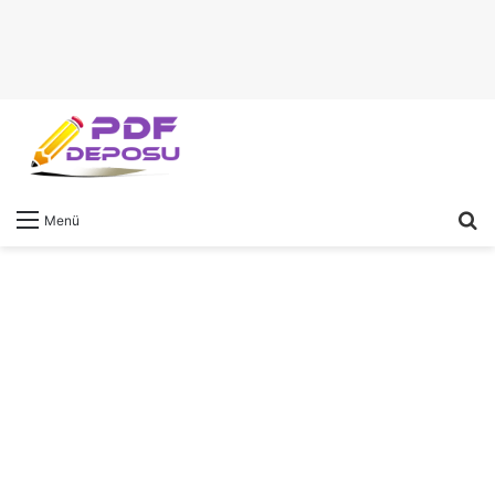
A
Menü
y
...