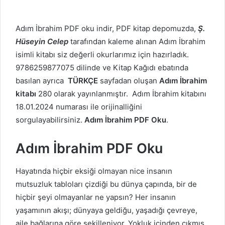
Adım İbrahim PDF oku indir, PDF kitap depomuzda,
Ş.
Hüseyin Celep
tarafından kaleme alınan Adım İbrahim
isimli kitabı siz değerli okurlarımız için hazırladık.
9786259877075 dilinde ve Kitap Kağıdı ebatında
basılan ayrıca
TÜRKÇE
sayfadan oluşan
Adım İbrahim
kitabı
280 olarak yayınlanmıştır. Adım İbrahim kitabını
18.01.2024 numarası ile orijinalliğini
sorgulayabilirsiniz.
Adım İbrahim PDF Oku
.
Adım İbrahim PDF Oku
Hayatında hiçbir eksiği olmayan nice insanın
mutsuzluk tabloları çizdiği bu dünya çapında, bir de
hiçbir şeyi olmayanlar ne yapsın? Her insanın
yaşamının akışı; dünyaya geldiğu, yaşadığı çevreye,
aile bağlarına göre şekilleniyor. Yokluk içinden çıkmış