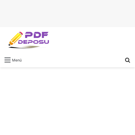
A
Menü
y
...