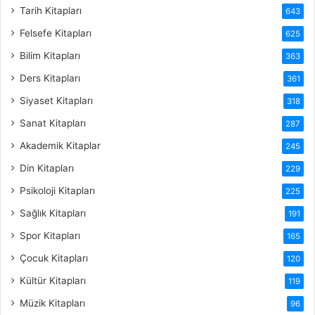
Tarih Kitapları
643
Felsefe Kitapları
625
Bilim Kitapları
363
Ders Kitapları
361
Siyaset Kitapları
318
Sanat Kitapları
287
Akademik Kitaplar
245
Din Kitapları
229
Psikoloji Kitapları
225
Sağlık Kitapları
191
Spor Kitapları
165
Çocuk Kitapları
120
Kültür Kitapları
119
Müzik Kitapları
96