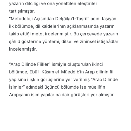
yazarın dilciliği ve ona yöneltilen eleştiriler
tartışılmıştır.
“Metodoloji Açısından Deḳâiḳu’t-Taṣrîf” adını taşıyan
ilk bölümde, dil kaidelerinın açıklanmasında yazarın
takip ettiği metot irdelenmiştir. Bu çerçevede yazarın
şâhid gösterme yöntemi, dilsel ve zihinsel istişhâdları
incelenmiştir.
“Arap Dilinde Fiiller” ismiyle oluşturulan ikinci
bölümde, Ebü’l-Kâsım el-Müeddib’in Arap dilinin fiil
yapısına ilişkin görüşlerine yer verilmiş “Arap Dilinde
İsimler” adındaki üçüncü bölümde ise müellifin
Arapçanın isim yapılarına dair görüşleri yer almıştır.