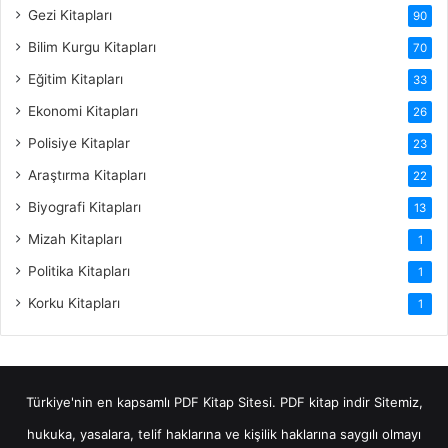
Gezi Kitapları
90
Bilim Kurgu Kitapları
70
Eğitim Kitapları
33
Ekonomi Kitapları
26
Polisiye Kitaplar
23
Araştırma Kitapları
22
Biyografi Kitapları
13
Mizah Kitapları
1
Politika Kitapları
1
Korku Kitapları
1
Türkiye'nin en kapsamlı PDF Kitap Sitesi.
PDF kitap indir
Sitemiz,
hukuka, yasalara, telif haklarına ve kişilik haklarına saygılı olmayı