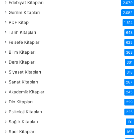
Edebiyat Kitapları
2.079
Gerilim Kitapları
2.052
PDF Kitap
1.514
Tarih Kitapları
643
Felsefe Kitapları
625
Bilim Kitapları
363
Ders Kitapları
361
Siyaset Kitapları
318
Sanat Kitapları
287
Akademik Kitaplar
245
Din Kitapları
229
Psikoloji Kitapları
225
Sağlık Kitapları
191
Spor Kitapları
165