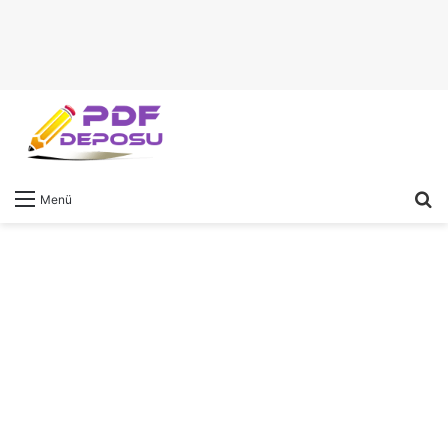
A
Menü
y
...