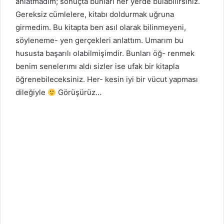
anlatmadim; sonuçta bunları her yerde bulabilirsiniz.
Gereksiz cümlelere, kitabı doldurmak uğruna
girmedim. Bu kitapta ben asıl olarak bilinmeyeni,
söyleneme- yen gerçekleri anlattım. Umarım bu
hususta başarılı olabilmişimdir. Bunları öğ- renmek
benim senelerımı aldı sizler ise ufak bir kitapla
öğrenebileceksiniz. Her- kesin iyi bir vücut yapması
dileğiyle
Görüşürüz…