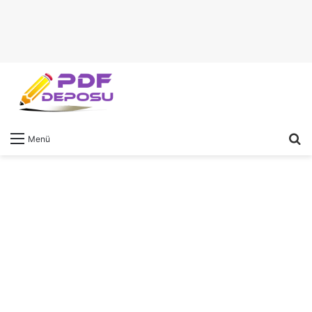
A
Menü
y
...