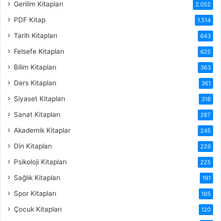
Gerilim Kitapları
2.052
PDF Kitap
1.514
Tarih Kitapları
643
Felsefe Kitapları
625
Bilim Kitapları
363
Ders Kitapları
361
Siyaset Kitapları
318
Sanat Kitapları
287
Akademik Kitaplar
245
Din Kitapları
229
Psikoloji Kitapları
225
Sağlık Kitapları
191
Spor Kitapları
165
Çocuk Kitapları
120