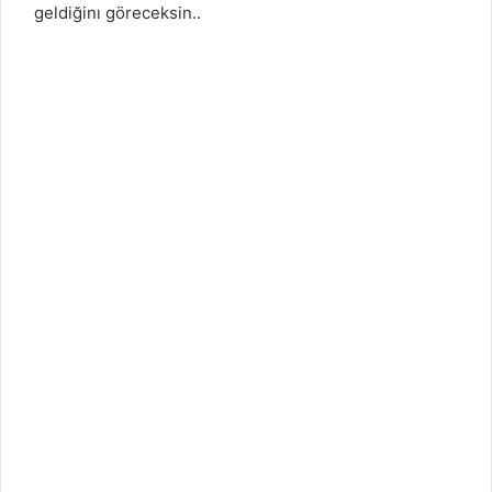
geldiğinı göreceksin..