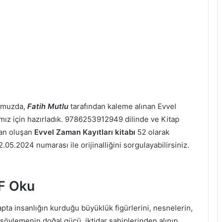
pomuzda,
Fatih Mutlu
tarafından kaleme alınan Evvel
rımız için hazırladık. 9786253912949 dilinde ve Kitap
an oluşan
Evvel Zaman Kayıtları kitabı
52 olarak
.05.2024 numarası ile orijinalliğini sorgulayabilirsiniz.
DF Oku
pta insanlığın kurduğu büyüklük figürlerini, nesnelerin,
i söylemenin doğal gücü, iktidar sahiplerinden alınıp