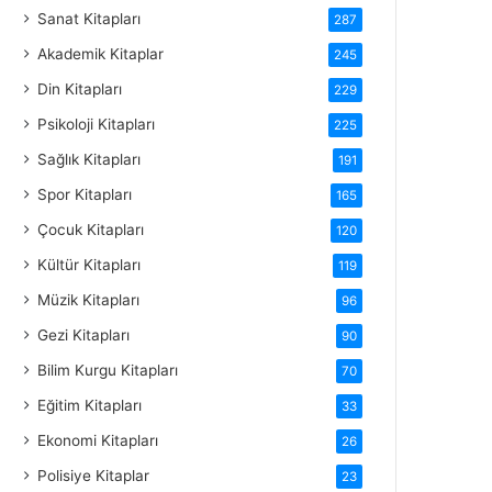
Sanat Kitapları
287
Akademik Kitaplar
245
Din Kitapları
229
Psikoloji Kitapları
225
Sağlık Kitapları
191
Spor Kitapları
165
Çocuk Kitapları
120
Kültür Kitapları
119
Müzik Kitapları
96
Gezi Kitapları
90
Bilim Kurgu Kitapları
70
Eğitim Kitapları
33
Ekonomi Kitapları
26
Polisiye Kitaplar
23