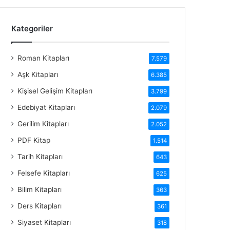
Kategoriler
Roman Kitapları
7.579
Aşk Kitapları
6.385
Kişisel Gelişim Kitapları
3.799
Edebiyat Kitapları
2.079
Gerilim Kitapları
2.052
PDF Kitap
1.514
Tarih Kitapları
643
Felsefe Kitapları
625
Bilim Kitapları
363
Ders Kitapları
361
Siyaset Kitapları
318