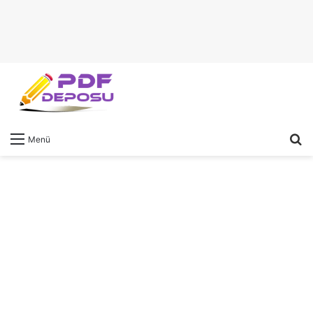
A
Menü
y
...