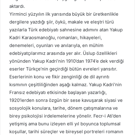
aktardı.
Yirminci yüzyılın ilk yarısında büyük bir üretkenlikle
dergilere yazdığı şiir, öykü, makale ve eleştri türü
yazılarla Türk edebiyatı sahnesine adımını atan Yakup
Kadri Karaosmanoğlu, romanları, hikayeleri,
denemeleri, oyunları ve anılarıyla, en mühim
edebiyatçılarımız arasında yer alır. Üslup özellikleri
yönünden Yakup Kadri’nin 1910’dan 1974’e dek verdiği
eserler Türkçe’nin geçirdiği bütün evreleri yansıtır.
Eserlerinin konu ve fikir zenginliği de dil ayrıntı
kısmının çeşitliliğinden aşağı kalmaz. Yakup Kadri’nin
Fransız edebiyatı etkisinde başlayan yazarlığı,
1920’lerden sonra özgün bir sese kavuşarak siyasi ve
sosyolojik konulara, tarihe, dönem çatışmalarına ve
birey psikolojisi irdelemelerine yönelir. Fecr-i Ati’den
yetişmiş ama bunu izleyen elli yıl boyunca toplumsal
koşullar, tarihi süreçler ve bireysel portreleri romanın