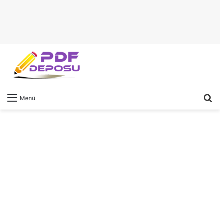
A
Menü
y
...