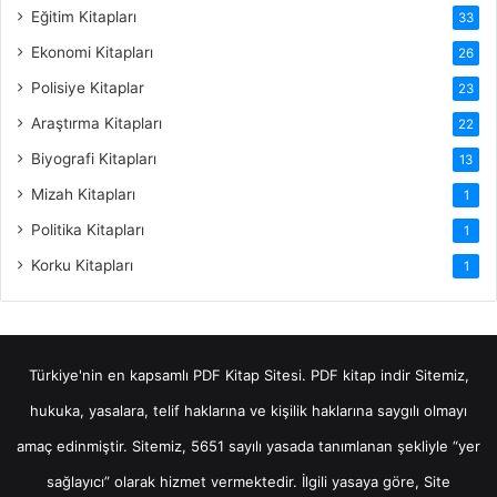
Eğitim Kitapları
33
Ekonomi Kitapları
26
Polisiye Kitaplar
23
Araştırma Kitapları
22
Biyografi Kitapları
13
Mizah Kitapları
1
Politika Kitapları
1
Korku Kitapları
1
Türkiye'nin en kapsamlı PDF Kitap Sitesi.
PDF kitap indir
Sitemiz,
hukuka, yasalara, telif haklarına ve kişilik haklarına saygılı olmayı
amaç edinmiştir. Sitemiz, 5651 sayılı yasada tanımlanan şekliyle “yer
sağlayıcı” olarak hizmet vermektedir. İlgili yasaya göre, Site