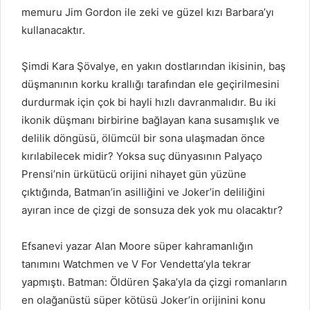
memuru Jim Gordon ile zeki ve güzel kızı Barbara’yı
kullanacaktır.
Şimdi Kara Şövalye, en yakın dostlarından ikisinin, baş
düşmanının korku krallığı tarafından ele geçirilmesini
durdurmak için çok bi hayli hızlı davranmalıdır. Bu iki
ikonik düşmanı birbirine bağlayan kana susamışlık ve
delilik döngüsü, ölümcül bir sona ulaşmadan önce
kırılabilecek midir? Yoksa suç dünyasının Palyaço
Prensi’nin ürkütücü orijini nihayet gün yüzüne
çıktığında, Batman’in asilliğini ve Joker’in deliliğini
ayıran ince de çizgi de sonsuza dek yok mu olacaktır?
Efsanevi yazar Alan Moore süper kahramanlığın
tanımını Watchmen ve V For Vendetta’yla tekrar
yapmıştı. Batman: Öldüren Şaka’yla da çizgi romanların
en olağanüstü süper kötüsü Joker’in orijinini konu