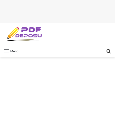
A
Menü
y
...