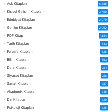
Aşk Kitapları
6.385
Kişisel Gelişim Kitapları
3.799
Edebiyat Kitapları
2.079
Gerilim Kitapları
2.052
PDF Kitap
1.514
Tarih Kitapları
643
Felsefe Kitapları
625
Bilim Kitapları
363
Ders Kitapları
361
Siyaset Kitapları
318
Sanat Kitapları
287
Akademik Kitaplar
245
Din Kitapları
229
Psikoloji Kitapları
225