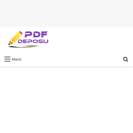
A
Menü
y
...