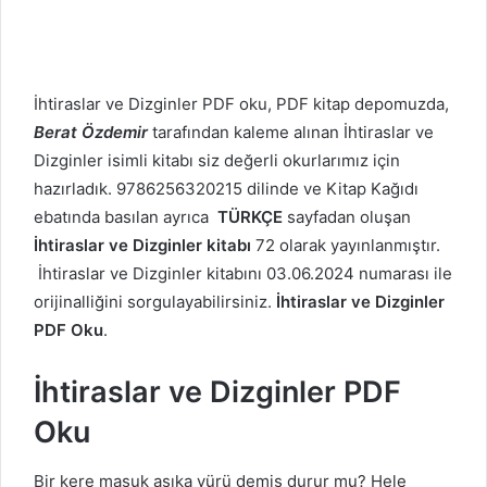
İhtiraslar ve Dizginler PDF oku, PDF kitap depomuzda,
Berat Özdemir
tarafından kaleme alınan İhtiraslar ve
Dizginler isimli kitabı siz değerli okurlarımız için
hazırladık. 9786256320215 dilinde ve Kitap Kağıdı
ebatında basılan ayrıca
TÜRKÇE
sayfadan oluşan
İhtiraslar ve Dizginler kitabı
72 olarak yayınlanmıştır.
İhtiraslar ve Dizginler kitabını 03.06.2024 numarası ile
orijinalliğini sorgulayabilirsiniz.
İhtiraslar ve Dizginler
PDF Oku
.
İhtiraslar ve Dizginler PDF
Oku
Bir kere maşuk aşıka yürü demiş durur mu? Hele