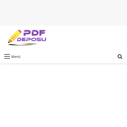
A
Menü
y
...