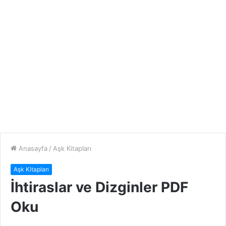
Anasayfa
/
Aşk Kitapları
Aşk Kitapları
İhtiraslar ve Dizginler PDF
Oku