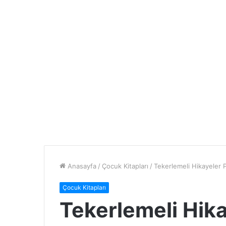
Anasayfa
/
Çocuk Kitapları
/
Tekerlemeli Hikayeler
Çocuk Kitapları
Tekerlemeli Hik