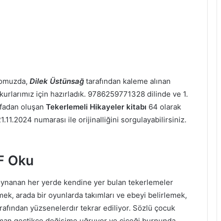
pomuzda,
Dilek Üstünsağ
tarafından kaleme alınan
okurlarımız için hazırladık. 9786259771328 dilinde ve 1.
fadan oluşan
Tekerlemeli Hikayeler kitabı
64 olarak
.11.2024 numarası ile orijinalliğini sorgulayabilirsiniz.
F Oku
oynanan her yerde kendine yer bulan tekerlemeler
rmek, arada bir oyunlarda takımları ve ebeyi belirlemek,
rafından yüzsenelerdır tekrar ediliyor. Sözlü çocuk
aman geçtikçe değişime uğruyor ve çiçeği burnunda