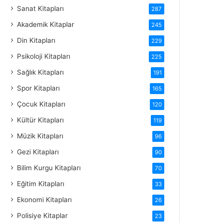
Sanat Kitapları
287
Akademik Kitaplar
245
Din Kitapları
229
Psikoloji Kitapları
225
Sağlık Kitapları
191
Spor Kitapları
165
Çocuk Kitapları
120
Kültür Kitapları
119
Müzik Kitapları
96
Gezi Kitapları
90
Bilim Kurgu Kitapları
70
Eğitim Kitapları
33
Ekonomi Kitapları
26
Polisiye Kitaplar
23