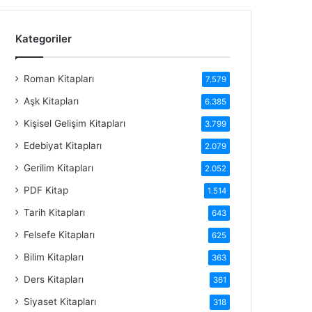
Kategoriler
Roman Kitapları
7.579
Aşk Kitapları
6.385
Kişisel Gelişim Kitapları
3.799
Edebiyat Kitapları
2.079
Gerilim Kitapları
2.052
PDF Kitap
1.514
Tarih Kitapları
643
Felsefe Kitapları
625
Bilim Kitapları
363
Ders Kitapları
361
Siyaset Kitapları
318