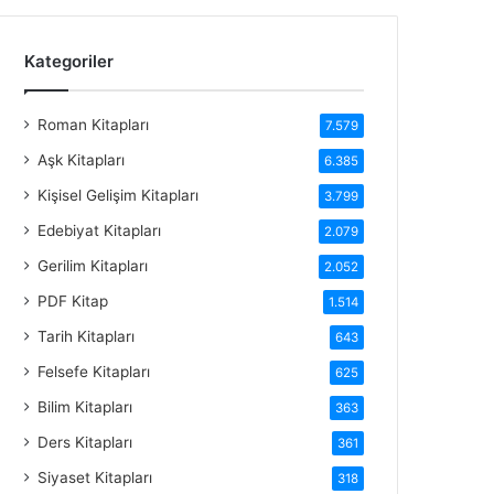
Kategoriler
Roman Kitapları
7.579
Aşk Kitapları
6.385
Kişisel Gelişim Kitapları
3.799
Edebiyat Kitapları
2.079
Gerilim Kitapları
2.052
PDF Kitap
1.514
Tarih Kitapları
643
Felsefe Kitapları
625
Bilim Kitapları
363
Ders Kitapları
361
Siyaset Kitapları
318