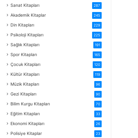
Sanat Kitapları
287
Akademik Kitaplar
245
Din Kitapları
229
Psikoloji Kitapları
225
Sağlık Kitapları
191
Spor Kitapları
165
Çocuk Kitapları
120
Kültür Kitapları
119
Müzik Kitapları
96
Gezi Kitapları
90
Bilim Kurgu Kitapları
70
Eğitim Kitapları
33
Ekonomi Kitapları
26
Polisiye Kitaplar
23