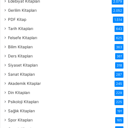
Edebiyat Kitapları
2.079
Gerilim Kitapları
2.052
PDF Kitap
1.514
Tarih Kitapları
643
Felsefe Kitapları
625
Bilim Kitapları
363
Ders Kitapları
361
Siyaset Kitapları
318
Sanat Kitapları
287
Akademik Kitaplar
245
Din Kitapları
229
Psikoloji Kitapları
225
Sağlık Kitapları
191
Spor Kitapları
165