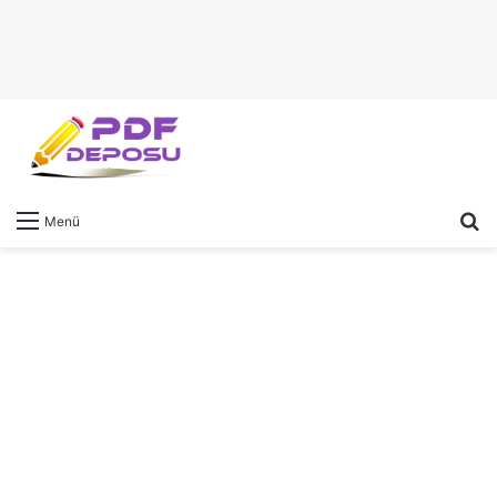
A
Menü
y
...