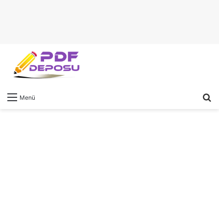
A
Menü
y
...