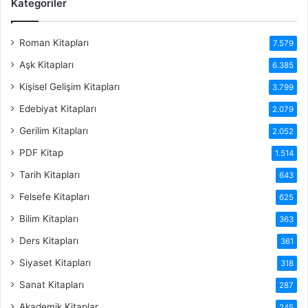
Kategoriler
Roman Kitapları
7.579
Aşk Kitapları
6.385
Kişisel Gelişim Kitapları
3.799
Edebiyat Kitapları
2.079
Gerilim Kitapları
2.052
PDF Kitap
1.514
Tarih Kitapları
643
Felsefe Kitapları
625
Bilim Kitapları
363
Ders Kitapları
361
Siyaset Kitapları
318
Sanat Kitapları
287
Akademik Kitaplar
245