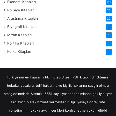
Ekonomi Kitapları
26
Polisiye Kitaplar
23
Araştırma Kitapları
22
Biyografi Kitapları
13
Mizah Kitapları
1
Politika Kitapları
1
Korku Kitapları
1
Türkiye'nin en kapsamlı PDF Kitap Sitesi.
PDF kitap indir
Sitemiz,
hukuka, yasalara, telif haklarına ve kişilik haklarına saygılı olmayı
amaç edinmiştir. Sitemiz, 5651 sayılı yasada tanımlanan şekliyle “yer
sağlayıcı” olarak hizmet vermektedir. İlgili yasaya göre, Site
yönetiminin hukuka aykırı içerikleri kontrol etme yükümlülüğü