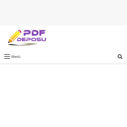
A
Menü
y
...