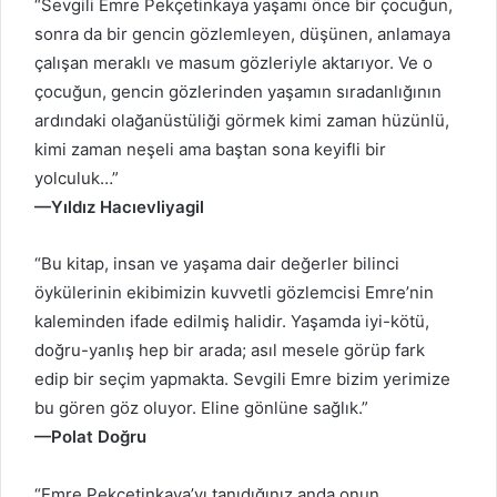
“Sevgili Emre Pekçetinkaya yaşamı önce bir çocuğun,
sonra da bir gencin gözlemleyen, düşünen, anlamaya
çalışan meraklı ve masum gözleriyle aktarıyor. Ve o
çocuğun, gencin gözlerinden yaşamın sıradanlığının
ardındaki olağanüstüliği görmek kimi zaman hüzünlü,
kimi zaman neşeli ama baştan sona keyifli bir
yolculuk…”
—
Yıldız Hacıevliyagil
“Bu kitap, insan ve yaşama dair değerler bilinci
öykülerinin ekibimizin kuvvetli gözlemcisi Emre’nin
kaleminden ifade edilmiş halidir. Yaşamda iyi-kötü,
doğru-yanlış hep bir arada; asıl mesele görüp fark
edip bir seçim yapmakta. Sevgili Emre bizim yerimize
bu gören göz oluyor. Eline gönlüne sağlık.”
—Polat Doğru
“Emre Pekçetinkaya’yı tanıdığınız anda onun