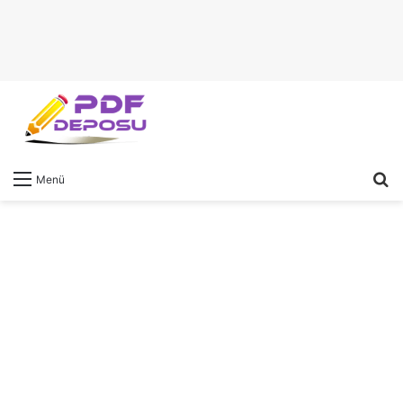
A
Menü
y
...