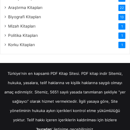
Araştırma Kitapları
22
Biyografi Kitapları
13
Mizah Kitapları
1
Politika Kitapları
1
Korku Kitapları
1
Türkiye'nin en kapsamlı PDF Kitap Sitesi.
PDF kitap indir
Sitemiz,
hukuka, yasalara, telif haklarına ve kişilik haklarına saygılı olmayı
amaç edinmiştir. Sitemiz, 5651 sayılı yasada tanımlanan şekliyle “yer
sağlayıcı” olarak hizmet vermektedir. İlgili yasaya göre, Site
yönetiminin hukuka aykırı içerikleri kontrol etme yükümlülüğü
yoktur. Telif hakkı içeren içeriklerin kaldırılması için bizlere
'
buradan
' iletişime geçebilirsiniz.