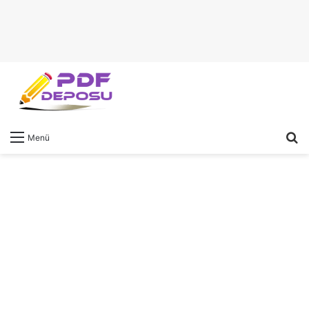
A
Menü
y
...