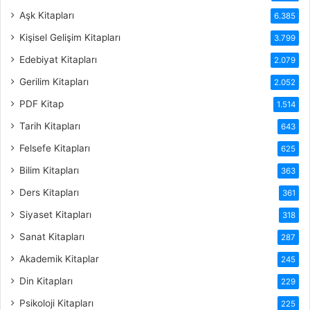
Aşk Kitapları
6.385
Kişisel Gelişim Kitapları
3.799
Edebiyat Kitapları
2.079
Gerilim Kitapları
2.052
PDF Kitap
1.514
Tarih Kitapları
643
Felsefe Kitapları
625
Bilim Kitapları
363
Ders Kitapları
361
Siyaset Kitapları
318
Sanat Kitapları
287
Akademik Kitaplar
245
Din Kitapları
229
Psikoloji Kitapları
225