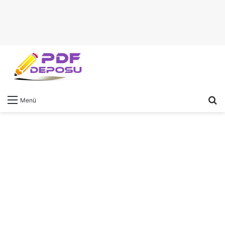
A
Menü
y
...