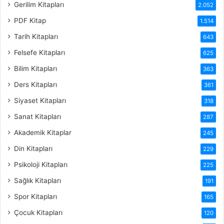
Gerilim Kitapları
2.052
PDF Kitap
1.514
Tarih Kitapları
643
Felsefe Kitapları
625
Bilim Kitapları
363
Ders Kitapları
361
Siyaset Kitapları
318
Sanat Kitapları
287
Akademik Kitaplar
245
Din Kitapları
229
Psikoloji Kitapları
225
Sağlık Kitapları
191
Spor Kitapları
165
Çocuk Kitapları
120