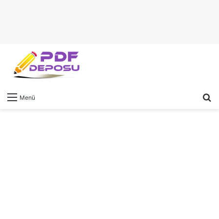
A
Menü
y
...