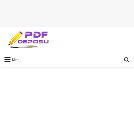
A
Menü
y
...