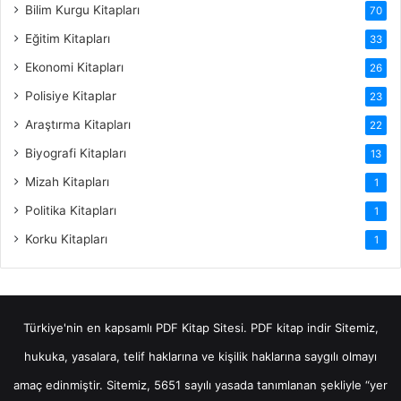
Bilim Kurgu Kitapları
70
Eğitim Kitapları
33
Ekonomi Kitapları
26
Polisiye Kitaplar
23
Araştırma Kitapları
22
Biyografi Kitapları
13
Mizah Kitapları
1
Politika Kitapları
1
Korku Kitapları
1
Türkiye'nin en kapsamlı PDF Kitap Sitesi.
PDF kitap indir
Sitemiz,
hukuka, yasalara, telif haklarına ve kişilik haklarına saygılı olmayı
amaç edinmiştir. Sitemiz, 5651 sayılı yasada tanımlanan şekliyle “yer