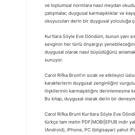
ve toplumsal normlara nasıl meydan okuduğ
çatışmalar, duygusal karmaşıklıklar ve kayıp
okuyucuları derin bir duygusal yolculuğa çı
Kurtlara Söyle Eve Döndüm, bunun yanı sır
sevginin her türlü önyargıyı yenebileceğini
duygusal olarak nasıl büyüdüğünü anlamak 
sunuyor.
Carol Rifka Brunt’ın sıcak ve etkileyici üsl
karakterlerin duygusal zenginliğini vurgul
ilişkilerinin karmaşıklığını derinlemesine
Bu kitap, duygusal olarak derin bir deneyim
Carol Rifka Brunt Kurtlara Söyle Eve Dönd
türkçe tam metin PDF|MOBI|EPUB indir yahu
(Android), iPhone, PC (bilgisayar) yahut iP