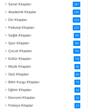
Sanat Kitapları
287
Akademik Kitaplar
245
Din Kitapları
229
Psikoloji Kitapları
225
Sağlık Kitapları
191
Spor Kitapları
165
Çocuk Kitapları
120
Kültür Kitapları
119
Müzik Kitapları
96
Gezi Kitapları
90
Bilim Kurgu Kitapları
70
Eğitim Kitapları
33
Ekonomi Kitapları
26
Polisiye Kitaplar
23