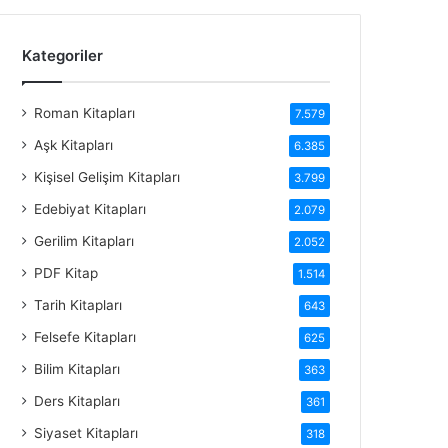
Kategoriler
Roman Kitapları
7.579
Aşk Kitapları
6.385
Kişisel Gelişim Kitapları
3.799
Edebiyat Kitapları
2.079
Gerilim Kitapları
2.052
PDF Kitap
1.514
Tarih Kitapları
643
Felsefe Kitapları
625
Bilim Kitapları
363
Ders Kitapları
361
Siyaset Kitapları
318