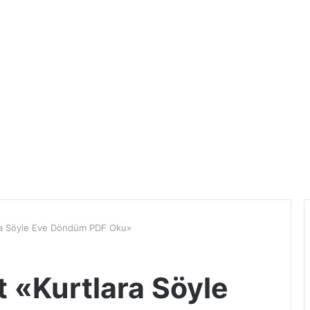
ara Söyle Eve Döndüm PDF Oku»
t «Kurtlara Söyle