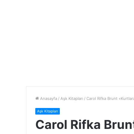
Anasayfa
/
Aşk Kitapları
/
Carol Rifka Brunt «Kurtl
Aşk Kitapları
Carol Rifka Brun