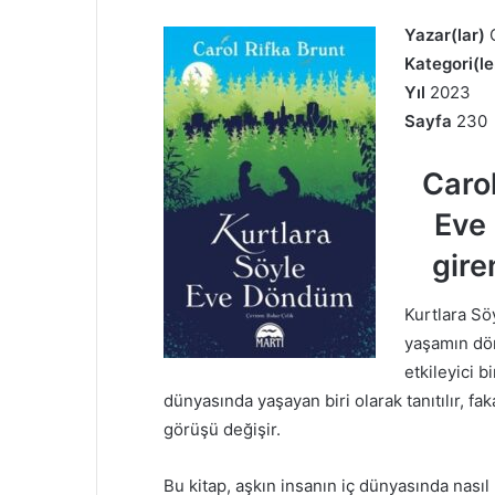
Yazar(lar)
C
Kategori(le
Yıl
2023
Sayfa
230
Carol
Eve 
gire
Kurtlara Sö
yaşamın dön
etkileyici b
dünyasında yaşayan biri olarak tanıtılır, f
görüşü değişir.
Bu kitap, aşkın insanın iç dünyasında nasıl b