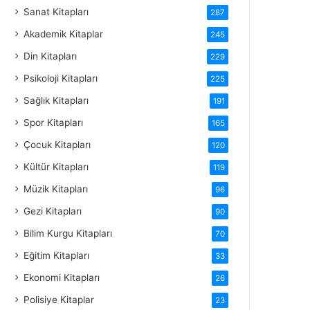
Sanat Kitapları
287
Akademik Kitaplar
245
Din Kitapları
229
Psikoloji Kitapları
225
Sağlık Kitapları
191
Spor Kitapları
165
Çocuk Kitapları
120
Kültür Kitapları
119
Müzik Kitapları
96
Gezi Kitapları
90
Bilim Kurgu Kitapları
70
Eğitim Kitapları
33
Ekonomi Kitapları
26
Polisiye Kitaplar
23