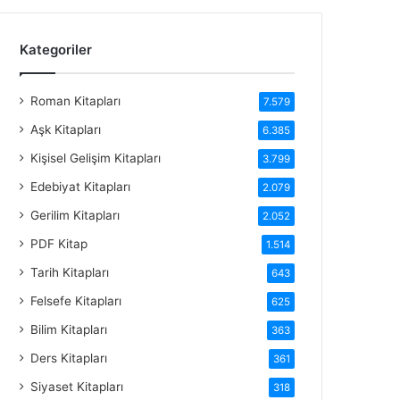
Kategoriler
Roman Kitapları
7.579
Aşk Kitapları
6.385
Kişisel Gelişim Kitapları
3.799
Edebiyat Kitapları
2.079
Gerilim Kitapları
2.052
PDF Kitap
1.514
Tarih Kitapları
643
Felsefe Kitapları
625
Bilim Kitapları
363
Ders Kitapları
361
Siyaset Kitapları
318