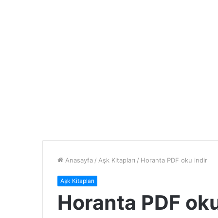
Anasayfa
/
Aşk Kitapları
/
Horanta PDF oku indir
Aşk Kitapları
Horanta PDF oku