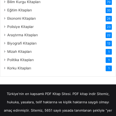
Bilim Kurgu Kitapları
70
Eğitim Kitapları
33
Ekonomi Kitapları
26
Polisiye Kitaplar
23
Araştırma Kitapları
22
Biyografi Kitapları
13
Mizah Kitapları
1
Politika Kitapları
1
Korku Kitapları
1
Türkiye'nin en kapsamlı PDF Kitap Sitesi.
PDF kitap indir
Sitemiz,
hukuka, yasalara, telif haklarına ve kişilik haklarına saygılı olmayı
amaç edinmiştir. Sitemiz, 5651 sayılı yasada tanımlanan şekliyle “yer