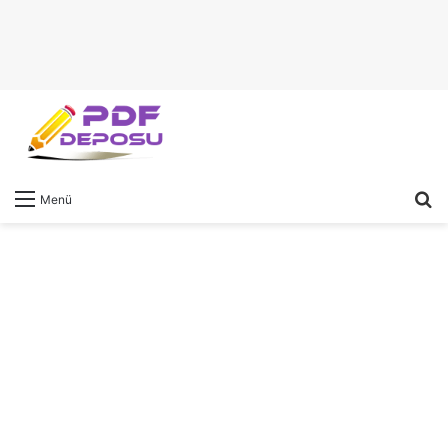
A
Menü
y
...