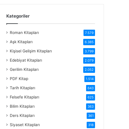
Kategoriler
Roman Kitapları
7.579
Aşk Kitapları
6.385
Kişisel Gelişim Kitapları
3.799
Edebiyat Kitapları
2.079
Gerilim Kitapları
2.052
PDF Kitap
1.514
Tarih Kitapları
643
Felsefe Kitapları
625
Bilim Kitapları
363
Ders Kitapları
361
Siyaset Kitapları
318