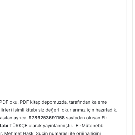
r) PDF oku, PDF kitap depomuzda, tarafından kaleme
ler) isimli kitabı siz değerli okurlarımız için hazırladık.
asılan ayrıca
9786253691158
sayfadan oluşan
El-
tabı
TÜRKÇE olarak yayınlanmıştır. El-Mütenebbi
 Dr. Mehmet Hakkı Suçin numarası ile orijinalliğini