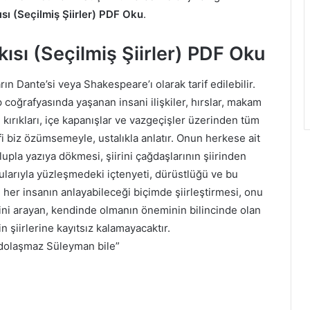
sı (Seçilmiş Şiirler) PDF Oku
.
ısı (Seçilmiş Şiirler) PDF Oku
 Dante’si veya Shakespeare’ı olarak tarif edilebilir.
 coğrafyasında yaşanan insani ilişkiler, hırslar, makam
l kırıkları, içe kapanışlar ve vazgeçişler üzerinden tüm
fi biz özümsemeyle, ustalıkla anlatır. Onun herkese ait
lupla yazıya dökmesi, şiirini çağdaşlarının şiirinden
ygularıyla yüzleşmedeki içtenyeti, dürüstlüğü ve bu
er insanın anlayabileceği biçimde şiirleştirmesi, onu
dini arayan, kendinde olmanın öneminin bilincinde olan
 şiirlerine kayıtsız kalamayacaktır.
 dolaşmaz Süleyman bile”