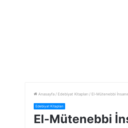
Anasayfa
/
Edebiyat Kitapları
/
El-Mütenebbi İnsanın
Edebiyat Kitapları
El-Mütenebbi İn