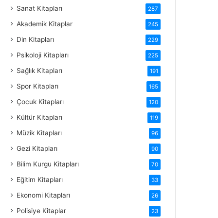
Sanat Kitapları
287
Akademik Kitaplar
245
Din Kitapları
229
Psikoloji Kitapları
225
Sağlık Kitapları
191
Spor Kitapları
165
Çocuk Kitapları
120
Kültür Kitapları
119
Müzik Kitapları
96
Gezi Kitapları
90
Bilim Kurgu Kitapları
70
Eğitim Kitapları
33
Ekonomi Kitapları
26
Polisiye Kitaplar
23