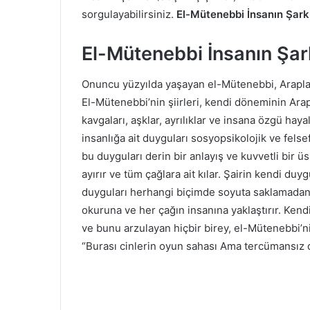
sorgulayabilirsiniz.
El-Mütenebbi İnsanın Şarkı
El-Mütenebbi İnsanın Şark
Onuncu yüzyılda yaşayan el-Mütenebbi, Arapların
El-Mütenebbi’nin şiirleri, kendi döneminin Arap
kavgaları, aşklar, ayrılıklar ve insana özgü haya
insanlığa ait duyguları sosyopsikolojik ve felse
bu duyguları derin bir anlayış ve kuvvetli bir üs
ayırır ve tüm çağlara ait kılar. Şairin kendi du
duyguları herhangi biçimde soyuta saklamadan h
okuruna ve her çağın insanına yaklaştırır. Ken
ve bunu arzulayan hiçbir birey, el-Mütenebbi’nin
“Burası cinlerin oyun sahası Ama tercümansız